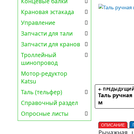
Концевые балки
Крановая эстакада
Управление
Запчасти для тали
Запчасти для кранов
Троллейный
шинопровод
Мотор-редуктор
Katsu
← ПРЕДЫДУЩИЙ
Таль (тельфер)
Таль ручная
м
Справочный раздел
Опросные листы
ОПИСАНИЕ
Рычажная ц