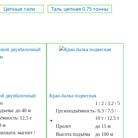
Цепные тали
Таль цепная 0.75 тонны
ой двухбалочный
Кран-балка подвесная
 м
1 / 2 / 3.2 / 5
дъема: до 40 м
Грузоподъёмность
/ 6.3 / 7.5 /
ёмность: 12,5 т
10 т / 12.5 т
8 м
Пролет
до 15 м
захвата: магнит /
Высота подъёма
до 100 м