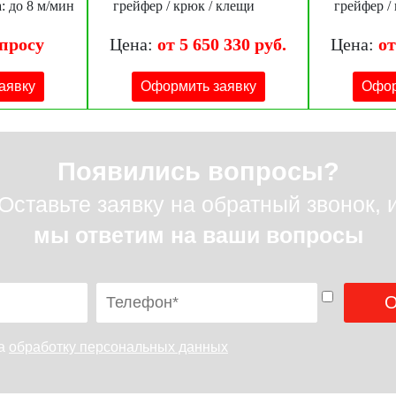
: до 8 м/мин
грейфер / крюк / клещи
грейфер /
апросу
Цена:
от 5 650 330 руб.
Цена:
от
аявку
Оформить заявку
Офор
Появились вопросы?
Оставьте заявку на обратный звонок, 
мы ответим на ваши вопросы
на
обработку персональных данных