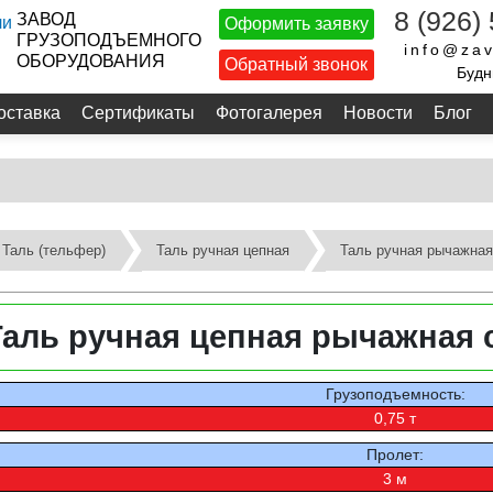
8 (926)
ЗАВОД
Оформить заявку
ГРУЗОПОДЪЕМНОГО
info@zav
ОБОРУДОВАНИЯ
Обратный звонок
Будн
оставка
Сертификаты
Фотогалерея
Новости
Блог
Таль (тельфер)
Таль ручная цепная
Таль ручная рычажная
Таль ручная цепная рычажная с
Грузоподъемность:
0,75 т
Пролет:
3 м