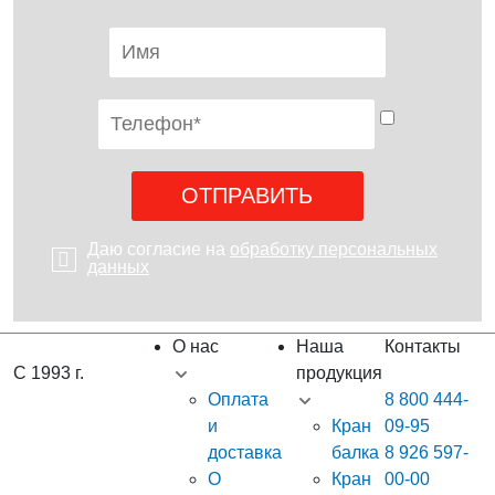
Даю согласие на
обработку персональных
данных
О нас
Наша
Контакты
С 1993 г.
продукция
Оплата
8 800 444-
и
Кран
09-95
доставка
балка
8 926 597-
О
Кран
00-00