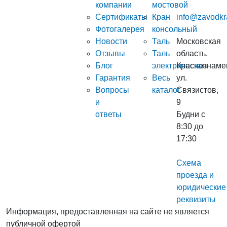
компании
мостовой
Сертификаты
Кран
info@zavodkr
Фотогалерея
консольный
Новости
Таль
Московская
Отзывы
Таль
область,
Блог
электрическая
Краснознаме
Гарантия
Весь
ул.
Вопросы
каталог
Связистов,
и
9
ответы
Будни с
8:30 до
17:30
Схема
проезда и
юридические
реквизиты
Информация, предоставленная на сайте не является
публичной офертой