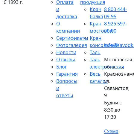
С 1993 г.
Оплата
продукция
и
Кран
8 800 444-
доставка
балка
09-95
О
Кран
8 926 597-
компании
мостовой
00-00
Сертификаты
Кран
Фотогалерея
консольный
info@zavodk
Новости
Таль
Отзывы
Таль
Московская
Блог
электрическая
область,
Гарантия
Весь
Краснознаме
Вопросы
каталог
ул.
и
Связистов,
ответы
9
Будни с
8:30 до
17:30
Схема