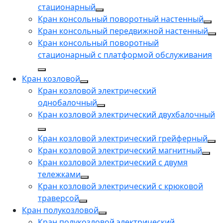
стационарный
Кран консольный поворотный настенный
Кран консольный передвижной настенный
Кран консольный поворотный
стационарный с платформой обслуживания
Кран козловой
Кран козловой электрический
однобалочный
Кран козловой электрический двухбалочный
Кран козловой электрический грейферный
Кран козловой электрический магнитный
Кран козловой электрический с двумя
тележками
Кран козловой электрический с крюковой
траверсой
Кран полукозловой
Кран полукозловой электрический