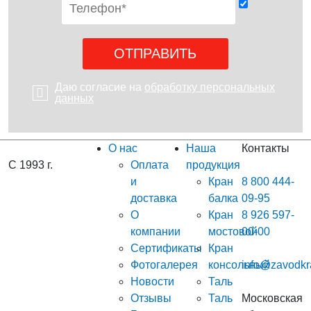
Даю согласие на
обработку персональных
данных
О нас
Наша
Контакты
С 1993 г.
Оплата
продукция
и
Кран
8 800 444-
доставка
балка
09-95
О
Кран
8 926 597-
компании
мостовой
00-00
Сертификаты
Кран
Фотогалерея
консольный
info@zavodkr
Новости
Таль
Отзывы
Таль
Московская