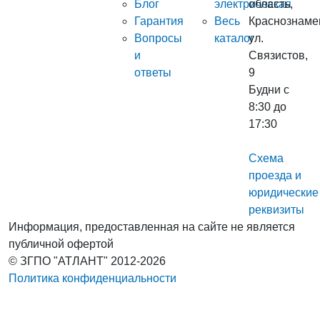
Блог
электрическая
область,
Гарантия
Весь
Краснознаме
Вопросы
каталог
ул.
и
Связистов,
ответы
9
Будни с
8:30 до
17:30
Схема
проезда и
юридические
реквизиты
Информация, предоставленная на сайте не является
публичной офертой
© ЗГПО "АТЛАНТ" 2012-2026
Политика конфиденциальности