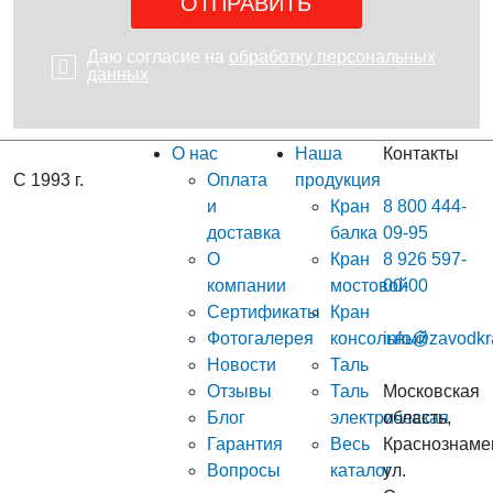
Даю согласие на
обработку персональных
данных
О нас
Наша
Контакты
С 1993 г.
Оплата
продукция
и
Кран
8 800 444-
доставка
балка
09-95
О
Кран
8 926 597-
компании
мостовой
00-00
Сертификаты
Кран
Фотогалерея
консольный
info@zavodkr
Новости
Таль
Отзывы
Таль
Московская
Блог
электрическая
область,
Гарантия
Весь
Краснознаме
Вопросы
каталог
ул.