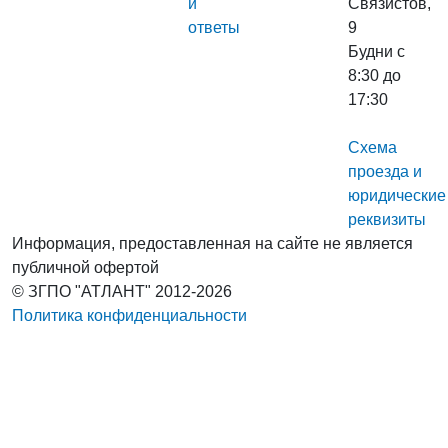
и
Связистов,
ответы
9
Будни с
8:30 до
17:30
Схема
проезда и
юридические
реквизиты
Информация, предоставленная на сайте не является
публичной офертой
© ЗГПО "АТЛАНТ" 2012-2026
Политика конфиденциальности