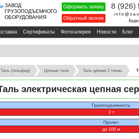
8 (926)
ЗАВОД
Оформить заявку
ГРУЗОПОДЪЕМНОГО
info@zav
ОБОРУДОВАНИЯ
Обратный звонок
Будн
оставка
Сертификаты
Фотогалерея
Новости
Блог
Таль (тельфер)
Цепные тали
Таль цепная 2 тонны
Т
Таль электрическая цепная сер
Грузоподъемность:
2 т
Пролет:
до 100 м