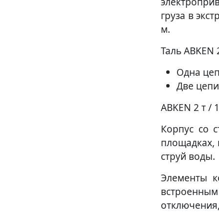
электропри
груза в экс
м.
Таль ABKEN 
Одна цеп
Две цепи
ABKEN 2 т /
Корпус со 
площадках, 
струй воды.
Элементы к
встроенным 
отключения,