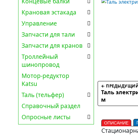
Концевые балки
Крановая эстакада
Управление
Запчасти для тали
Запчасти для кранов
Троллейный
шинопровод
Мотор-редуктор
Katsu
← ПРЕДЫДУЩИЙ
Таль электр
Таль (тельфер)
м
Справочный раздел
Опросные листы
ОПИСАНИЕ
Стационарна