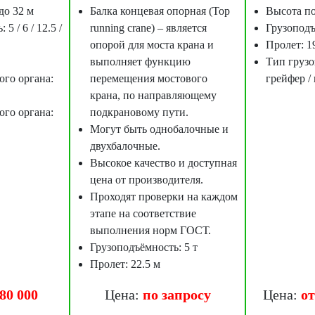
до 32 м
Балка концевая опорная (Top
Высота по
5 / 6 / 12.5 /
running crane) – является
Грузоподъ
опорой для моста крана и
Пролет: 1
выполняет функцию
Тип грузо
ого органа:
перемещения мостового
грейфер /
крана, по направляющему
ого органа:
подкрановому пути.
Могут быть однобалочные и
двухбалочные.
Высокое качество и доступная
цена от производителя.
Проходят проверки на каждом
этапе на соответствие
выполнения норм ГОСТ.
Грузоподъёмность: 5 т
Пролет: 22.5 м
380 000
Цена:
по запросу
Цена:
от