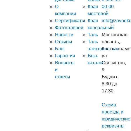
О
Кран
00-00
компании
мостовой
Сертификаты
Кран
info@zavodkr
Фотогалерея
консольный
Новости
Таль
Московская
Отзывы
Таль
область,
Блог
электрическая
Краснознаме
Гарантия
Весь
ул.
Вопросы
каталог
Связистов,
и
9
ответы
Будни с
8:30 до
17:30
Схема
проезда и
юридические
реквизиты