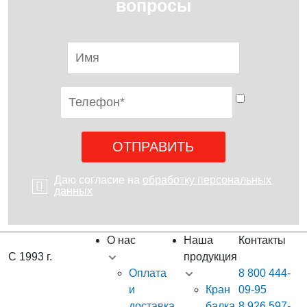
вопросы
Даю согласие на
обработку персональных
данных
О нас
Наша
Контакты
С 1993 г.
продукция
Оплата
8 800 444-
и
Кран
09-95
доставка
балка
8 926 597-