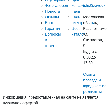
Фотогалерея
консольный
info@zavodkr
Новости
Таль
Отзывы
Таль
Московская
Блог
электрическая
область,
Гарантия
Весь
Краснознаме
Вопросы
каталог
ул.
и
Связистов,
ответы
9
Будни с
8:30 до
17:30
Схема
проезда и
юридические
реквизиты
Информация, предоставленная на сайте не является
публичной офертой