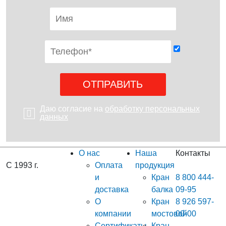
Даю согласие на
обработку персональных
данных
О нас
Наша
Контакты
С 1993 г.
Оплата
продукция
и
Кран
8 800 444-
доставка
балка
09-95
О
Кран
8 926 597-
компании
мостовой
00-00
Сертификаты
Кран