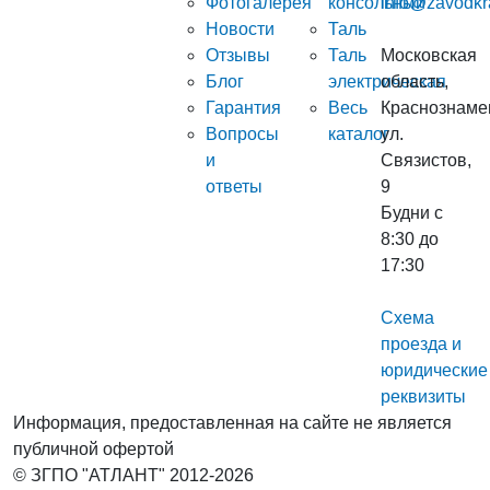
Фотогалерея
консольный
info@zavodkr
Новости
Таль
Отзывы
Таль
Московская
Блог
электрическая
область,
Гарантия
Весь
Краснознаме
Вопросы
каталог
ул.
и
Связистов,
ответы
9
Будни с
8:30 до
17:30
Схема
проезда и
юридические
реквизиты
Информация, предоставленная на сайте не является
публичной офертой
© ЗГПО "АТЛАНТ" 2012-2026