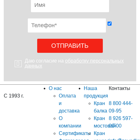
Даю согласие на
обработку персональных
данных
О нас
Наша
Контакты
С 1993 г.
Оплата
продукция
и
Кран
8 800 444-
доставка
балка
09-95
О
Кран
8 926 597-
компании
мостовой
00-00
Сертификаты
Кран