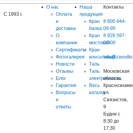
О нас
Наша
Контакты
С 1993 г.
Оплата
продукция
и
Кран
8 800 444-
доставка
балка
09-95
О
Кран
8 926 597-
компании
мостовой
00-00
Сертификаты
Кран
Фотогалерея
консольный
info@zavodkr
Новости
Таль
Отзывы
Таль
Московская
Блог
электрическая
область,
Гарантия
Весь
Краснознаме
Вопросы
каталог
ул.
и
Связистов,
ответы
9
Будни с
8:30 до
17:30