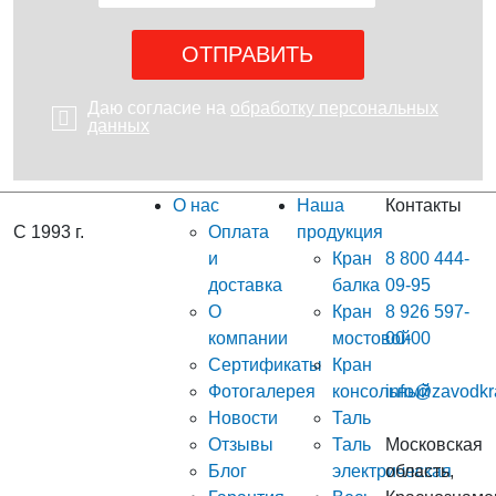
Даю согласие на
обработку персональных
данных
О нас
Наша
Контакты
С 1993 г.
Оплата
продукция
и
Кран
8 800 444-
доставка
балка
09-95
О
Кран
8 926 597-
компании
мостовой
00-00
Сертификаты
Кран
Фотогалерея
консольный
info@zavodkr
Новости
Таль
Отзывы
Таль
Московская
Блог
электрическая
область,