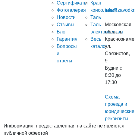
Сертификаты
Кран
Фотогалерея
консольный
info@zavodkr
Новости
Таль
Отзывы
Таль
Московская
Блог
электрическая
область,
Гарантия
Весь
Краснознаме
Вопросы
каталог
ул.
и
Связистов,
ответы
9
Будни с
8:30 до
17:30
Схема
проезда и
юридические
реквизиты
Информация, предоставленная на сайте не является
публичной офертой