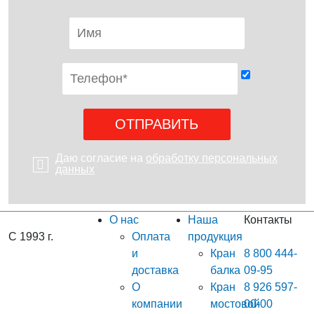
Даю согласие на
обработку персональных
данных
О нас
Наша
Контакты
С 1993 г.
Оплата
продукция
и
Кран
8 800 444-
доставка
балка
09-95
О
Кран
8 926 597-
компании
мостовой
00-00