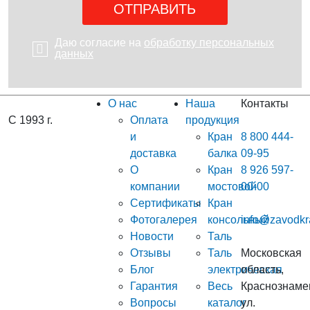
Даю согласие на
обработку персональных
данных
О нас
Наша
Контакты
С 1993 г.
Оплата
продукция
и
Кран
8 800 444-
доставка
балка
09-95
О
Кран
8 926 597-
компании
мостовой
00-00
Сертификаты
Кран
Фотогалерея
консольный
info@zavodkr
Новости
Таль
Отзывы
Таль
Московская
Блог
электрическая
область,
Гарантия
Весь
Краснознаме
Вопросы
каталог
ул.