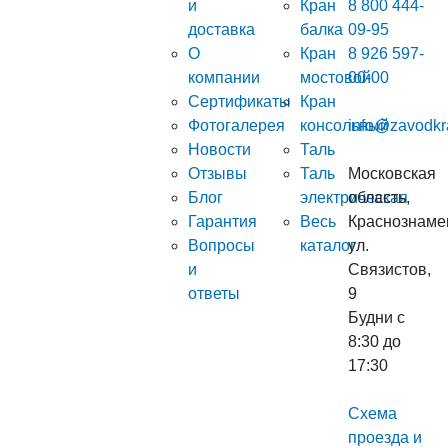
и
Кран
8 800 444-
доставка
балка
09-95
О
Кран
8 926 597-
компании
мостовой
00-00
Сертификаты
Кран
Фотогалерея
консольный
info@zavodkr
Новости
Таль
Отзывы
Таль
Московская
Блог
электрическая
область,
Гарантия
Весь
Краснознаме
Вопросы
каталог
ул.
и
Связистов,
ответы
9
Будни с
8:30 до
17:30
Схема
проезда и