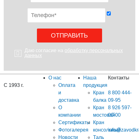
Даю согласие на
обработку персональных
данных
О нас
Наша
Контакты
С 1993 г.
Оплата
продукция
и
Кран
8 800 444-
доставка
балка
09-95
О
Кран
8 926 597-
компании
мостовой
00-00
Сертификаты
Кран
Фотогалерея
консольный
info@zavodkr
Новости
Таль