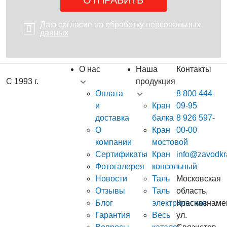
Даю согласие на
обработку персональных
данных
О нас
Наша
Контакты
С 1993 г.
продукция
Оплата
8 800 444-
и
Кран
09-95
доставка
балка
8 926 597-
О
Кран
00-00
компании
мостовой
Сертификаты
Кран
info@zavodkr
Фотогалерея
консольный
Новости
Таль
Московская
Отзывы
Таль
область,
Блог
электрическая
Краснознаме
Гарантия
Весь
ул.