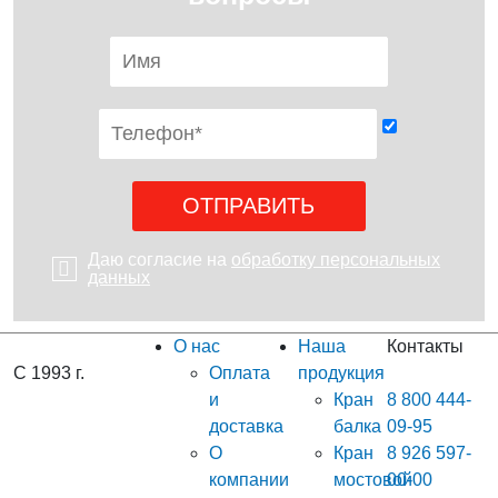
Даю согласие на
обработку персональных
данных
О нас
Наша
Контакты
С 1993 г.
Оплата
продукция
и
Кран
8 800 444-
доставка
балка
09-95
О
Кран
8 926 597-
компании
мостовой
00-00