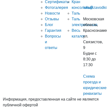
Сертификаты
Кран
Фотогалерея
консольный
info@zavodkr
Новости
Таль
Отзывы
Таль
Московская
Блог
электрическая
область,
Гарантия
Весь
Краснознаме
Вопросы
каталог
ул.
и
Связистов,
ответы
9
Будни с
8:30 до
17:30
Схема
проезда и
юридические
реквизиты
Информация, предоставленная на сайте не является
публичной офертой