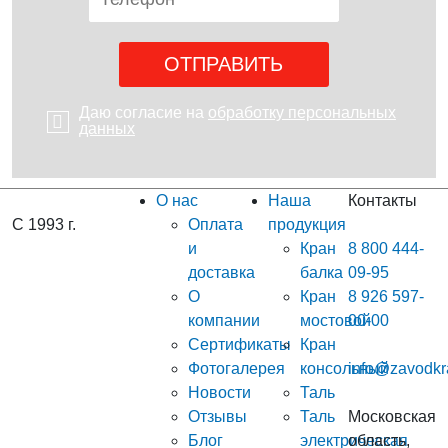
Даю согласие на
обработку персональных
данных
О нас
Наша
Контакты
С 1993 г.
Оплата
продукция
и
Кран
8 800 444-
доставка
балка
09-95
О
Кран
8 926 597-
компании
мостовой
00-00
Сертификаты
Кран
Фотогалерея
консольный
info@zavodkr
Новости
Таль
Отзывы
Таль
Московская
Блог
электрическая
область,