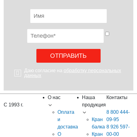
Даю согласие на
обработку персональных
данных
О нас
Наша
Контакты
С 1993 г.
продукция
Оплата
8 800 444-
и
Кран
09-95
доставка
балка
8 926 597-
О
Кран
00-00