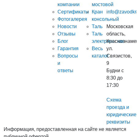
компании
мостовой
Сертификаты
Кран
info@zavodkr
Фотогалерея
консольный
Новости
Таль
Московская
Отзывы
Таль
область,
Блог
электрическая
Краснознаме
Гарантия
Весь
ул.
Вопросы
каталог
Связистов,
и
9
ответы
Будни с
8:30 до
17:30
Схема
проезда и
юридические
реквизиты
Информация, предоставленная на сайте не является
публичной офертой