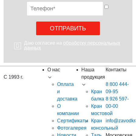
Даю согласие на
обработку персональных
данных
О нас
Наша
Контакты
С 1993 г.
продукция
Оплата
8 800 444-
и
Кран
09-95
доставка
балка
8 926 597-
О
Кран
00-00
компании
мостовой
Сертификаты
Кран
info@zavodkr
Фотогалерея
консольный
Новости
Таль
Московская