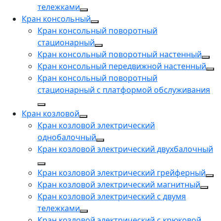
тележками
Кран консольный
Кран консольный поворотный
стационарный
Кран консольный поворотный настенный
Кран консольный передвижной настенный
Кран консольный поворотный
стационарный с платформой обслуживания
Кран козловой
Кран козловой электрический
однобалочный
Кран козловой электрический двухбалочный
Кран козловой электрический грейферный
Кран козловой электрический магнитный
Кран козловой электрический с двумя
тележками
Кран козловой электрический с крюковой