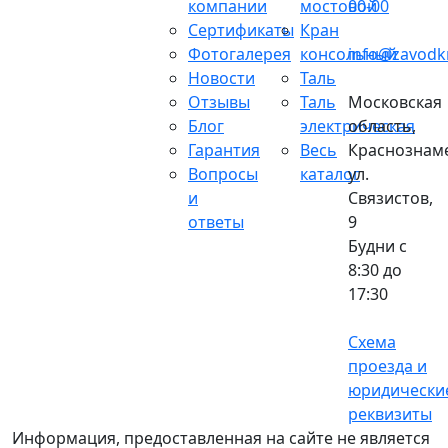
компании
мостовой
00-00
Сертификаты
Кран
Фотогалерея
консольный
info@zavodk
Новости
Таль
Отзывы
Таль
Московская
Блог
электрическая
область,
Гарантия
Весь
Краснознаме
Вопросы
каталог
ул.
и
Связистов,
ответы
9
Будни с
8:30 до
17:30
Схема
проезда и
юридически
реквизиты
Информация, предоставленная на сайте не является