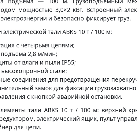
та подъема — 100 м. Грузоподъемный мех
водом мощностью 3,0×2 кВт. Встроенный эле
электроэнергии и безопасно фиксирует груз.
электрической тали ABKS 10 т / 100 м:
ация с четырьмя цепями;
 подъема 2,8 м/мин;
щиты от влаги и пыли IP55;
 высокопрочной стали;
ные соединения для предотвращения перекру
нительный замок для фиксации грузозахватног
равления с кнопкой аварийной остановки.
лементы тали ABKS 10 т / 100 м: верхний кр
редуктором, электрический ящик, пульт управл
йнер для цепи.