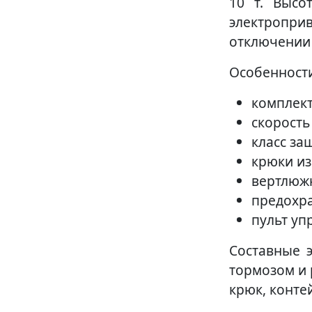
10 т. Высо
электропри
отключении 
Особенности 
комплект
скорость
класс за
крюки из
вертлюж
предохра
пульт уп
Составные э
тормозом и 
крюк, конте