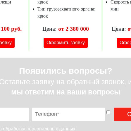
 клещи
крюк
Скорость п
Тип грузозахватного органа:
мин
крюк
 100 руб.
Цена:
от 2 380 000
Цена:
о
аявку
Оформить заявку
Офор
Появились вопросы?
Оставьте заявку на обратный звонок, 
мы ответим на ваши вопросы
на
обработку персональных данных