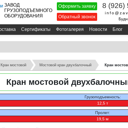
8 (926)
ЗАВОД
Оформить заявку
ГРУЗОПОДЪЕМНОГО
info@zav
ОБОРУДОВАНИЯ
Обратный звонок
Будн
оставка
Сертификаты
Фотогалерея
Новости
Блог
Кран мостовой
Мостовой кран двухбалочный
Кран мостов
Кран мостовой двухбалочный 
Грузоподъемность:
12,5 т
Пролет:
19,5 м