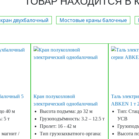
ТОВАР НАХОДИТСЯ В 
кран двухбалочный
Мостовые краны балочные
балочный 5
Кран полукозловой
Таль электри
электрический однобалочный
ABKEN 1 т 2
до 40 м
Высота подъема: до 32 м
Тип: Стац
: 5 т
Грузоподъёмность: 3.2 – 12.5 т
УСВ
Пролет: 16 - 42 м
Грузоподъ
 магнит /
Тип грузозахватного органа:
Высота по