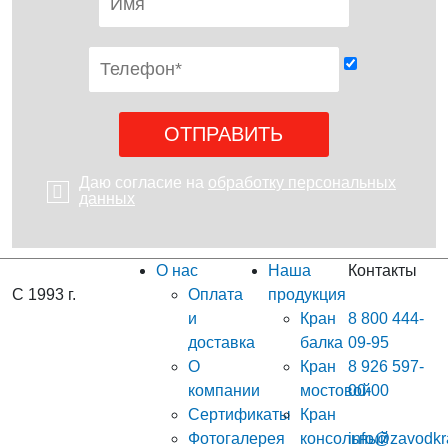
Даю согласие на
обработку персональных
данных
О нас
Наша
Контакты
С 1993 г.
Оплата
продукция
и
Кран
8 800 444-
доставка
балка
09-95
О
Кран
8 926 597-
компании
мостовой
00-00
Сертификаты
Кран
Фотогалерея
консольный
info@zavodkr