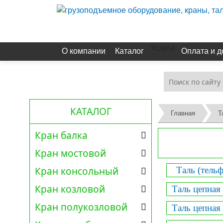
Услуги
О компании
Каталог
Оплата и д
КАТАЛОГ
Главная
Т
Кран балка
Кран мостовой
Кран консольный
Таль (тельф
Кран козловой
Таль цепная
Кран полукозловой
Таль цепная 