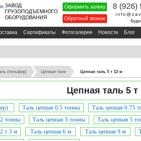
8 (926)
ЗАВОД
Оформить заявку
ГРУЗОПОДЪЕМНОГО
info@zav
ОБОРУДОВАНИЯ
Обратный звонок
Будн
оставка
Сертификаты
Фотогалерея
Новости
Блог
аль (тельфер)
Цепные тали
Цепная таль 5 т 12 м
Цепная таль 5 т 
ер)
Таль цепная 0.5 тонны
Таль цепная 0.75 
 2 тонны
Таль цепная 3 тонны
Таль цепная 5 то
2 т 3 м
Таль цепная 6 м
Таль цепная 9 м