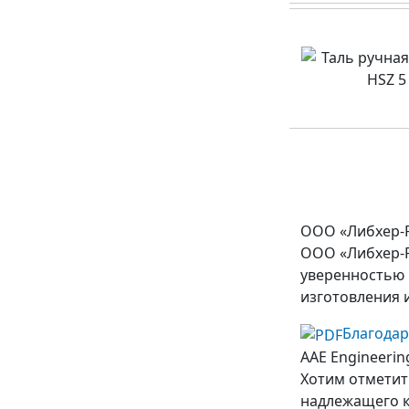
ООО «Либхер-
ООО «Либхер-Р
уверенностью 
изготовления 
Благода
AAE Engineerin
Хотим отметит
надлежащего ка