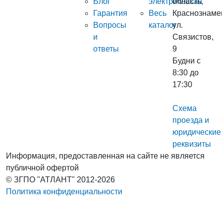
Блог
электрическая
область,
Гарантия
Весь
Краснознаме
Вопросы
каталог
ул.
и
Связистов,
ответы
9
Будни с
8:30 до
17:30
Схема
проезда и
юридические
реквизиты
Информация, предоставленная на сайте не является
публичной офертой
© ЗГПО "АТЛАНТ" 2012-2026
Политика конфиденциальности