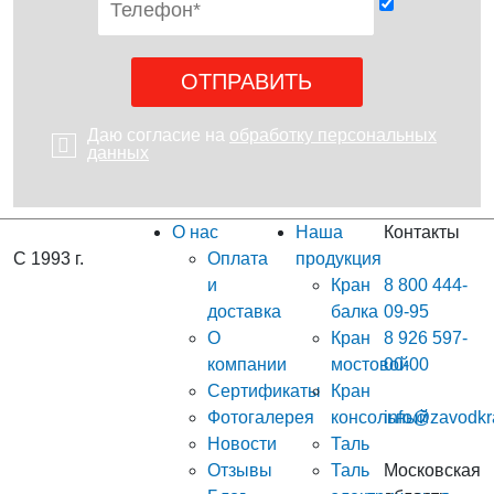
Даю согласие на
обработку персональных
данных
О нас
Наша
Контакты
С 1993 г.
Оплата
продукция
и
Кран
8 800 444-
доставка
балка
09-95
О
Кран
8 926 597-
компании
мостовой
00-00
Сертификаты
Кран
Фотогалерея
консольный
info@zavodkr
Новости
Таль
Отзывы
Таль
Московская