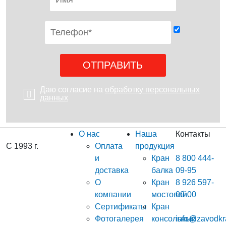
Даю согласие на
обработку персональных
данных
О нас
Наша
Контакты
С 1993 г.
Оплата
продукция
и
Кран
8 800 444-
доставка
балка
09-95
О
Кран
8 926 597-
компании
мостовой
00-00
Сертификаты
Кран
Фотогалерея
консольный
info@zavodkr