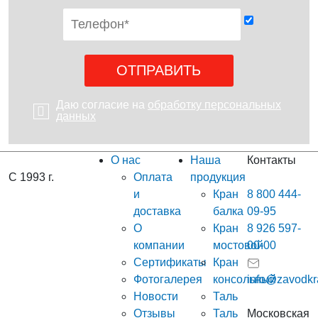
Даю согласие на
обработку персональных
данных
О нас
Наша
Контакты
С 1993 г.
Оплата
продукция
и
Кран
8 800 444-
доставка
балка
09-95
О
Кран
8 926 597-
компании
мостовой
00-00
Сертификаты
Кран
Фотогалерея
консольный
info@zavodkr
Новости
Таль
Отзывы
Таль
Московская