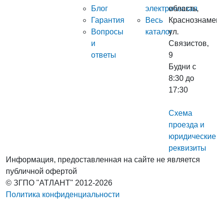
Блог
электрическая
область,
Гарантия
Весь
Краснознаме
Вопросы
каталог
ул.
и
Связистов,
ответы
9
Будни с
8:30 до
17:30
Схема
проезда и
юридические
реквизиты
Информация, предоставленная на сайте не является
публичной офертой
© ЗГПО "АТЛАНТ" 2012-2026
Политика конфиденциальности